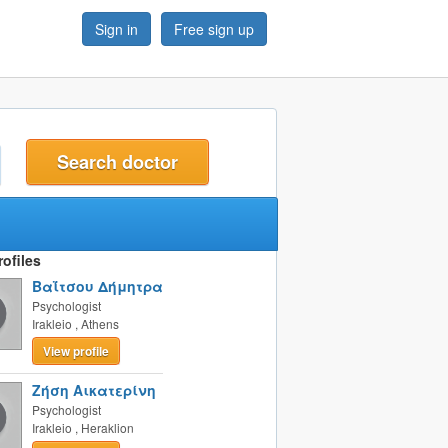
Sign in
Free sign up
t
ofiles
Βαΐτσου Δήμητρα
Psychologist
Irakleio
,
Athens
View profile
Ζήση Αικατερίνη
Psychologist
Irakleio
,
Heraklion