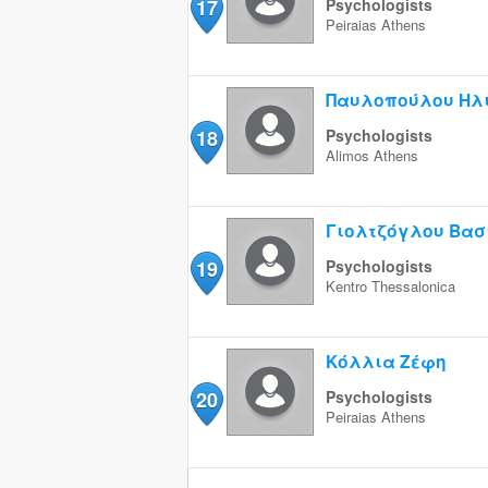
17
Psychologists
Peiraias
Athens
Παυλοπούλου Ηλ
18
Psychologists
Alimos
Athens
Γιολτζόγλου Βασ
19
Psychologists
Kentro
Thessalonica
Κόλλια Ζέφη
20
Psychologists
Peiraias
Athens