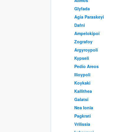
Alimos
Glyfada
Agia Paraskeyi
Dafni
Ampelokipoi
Zografoy
Argyroypoli
Kypseli
Pedio Areos
Ilioypoli
Koykaki
Kallithea
Galatsi
Nea Ionia
Pagkrati
Vrilissia