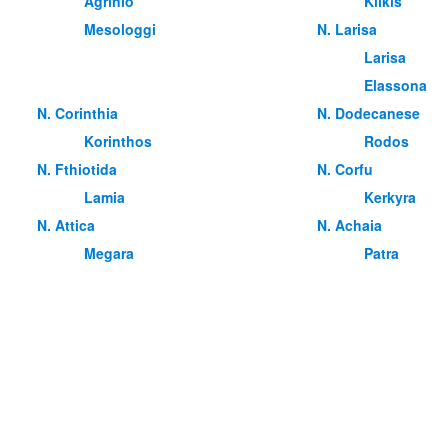
Agrinio
Kilkis
Mesologgi
Ν. Larisa
Larisa
Elassona
Ν. Corinthia
Ν. Dodecanese
Korinthos
Rodos
Ν. Fthiotida
Ν. Corfu
Lamia
Kerkyra
Ν. Attica
Ν. Achaia
Megara
Patra