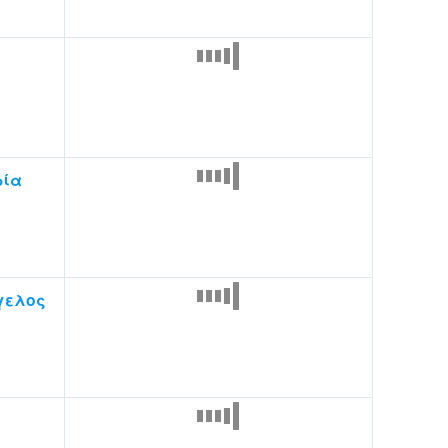
ρία
γελος