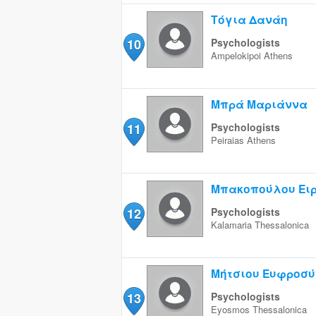
Τόγια Δανάη
10
Psychologists
Ampelokipoi
Athens
Μπρά Μαριάννα
11
Psychologists
Peiraias
Athens
Μπακοπούλου Ει
12
Psychologists
Kalamaria
Thessalonica
Μήτσιου Ευφροσύ
13
Psychologists
Eyosmos
Thessalonica