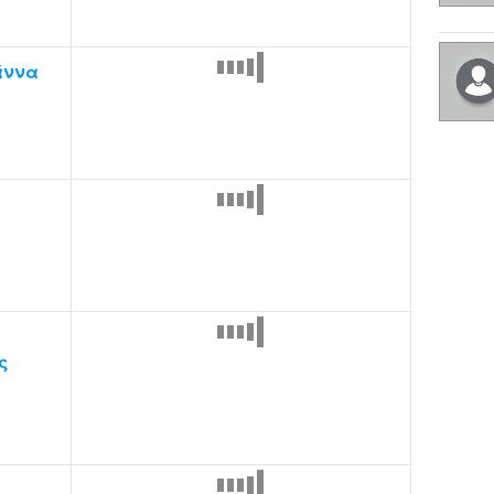
άννα
ς