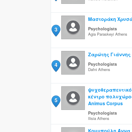
Μαστοράκη Χρυσ
3
Psychologists
Agia Paraskeyi
Athens
Ζαρώτης Γιάννης
4
Psychologists
Dafni
Athens
ψυχοθεραπευτικό
κέντρο πολυχώρο
5
Animus Corpus
Psychologists
Ilisia
Athens
Κουμπούλη Άννα