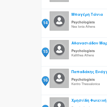
Μπαγέρη Τάνια
14
Psychologists
Nea Ionia
Athens
Αθανασιάδου Μα
15
Psychologists
Kallithea
Athens
Παπαδάκης Ευάγ
16
Psychologists
Kentro
Thessalonica
Χρηστίδη Φωτεινή