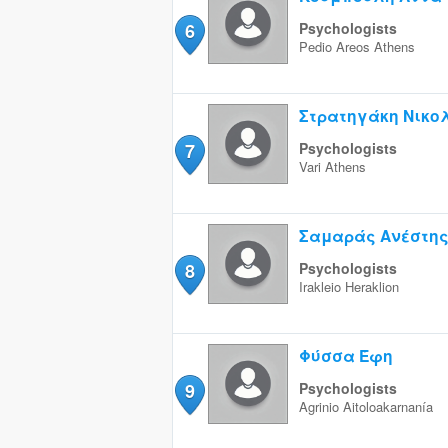
6
Psychologists
Pedio Areos
Athens
Στρατηγάκη Νικολ
7
Psychologists
Vari
Athens
Σαμαράς Ανέστη
8
Psychologists
Irakleio
Heraklion
Φύσσα Έφη
9
Psychologists
Agrinio
Aitoloakarnanía