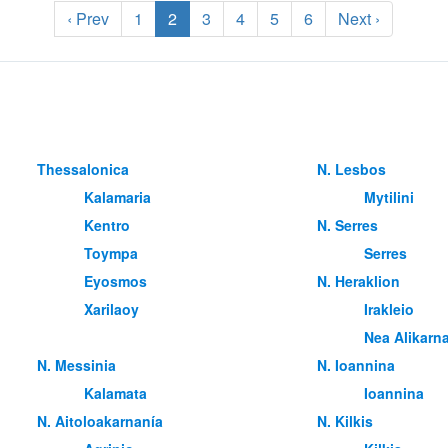
‹ Prev
1
2
3
4
5
6
Next ›
Thessalonica
Ν. Lesbos
Kalamaria
Mytilini
Kentro
Ν. Serres
Toympa
Serres
Eyosmos
Ν. Heraklion
Xarilaoy
Irakleio
Nea Alikarn
Ν. Messinia
Ν. Ioannina
Kalamata
Ioannina
Ν. Aitoloakarnanía
Ν. Kilkis