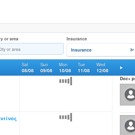
ty or area
Insurance
Sat
Sun
Mon
Tue
Wed
08/08
09/08
10/08
11/08
12/08
Nex
Doc+ pr
ντίνος