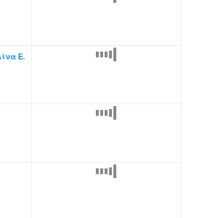
ίνα Ε.
ς