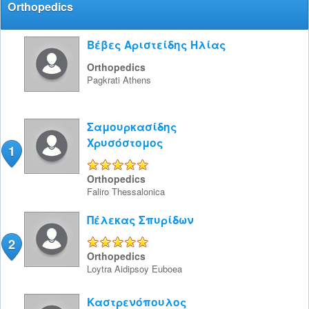
Orthopedics
Βέβες Αριστείδης Ηλίας
Orthopedics
Pagkrati
Athens
Σαμουρκασίδης
Χρυσόστομος
1
5/5
Orthopedics
Faliro
Thessalonica
Πέλεκας Σπυρίδων
2
5/5
Orthopedics
Loytra Aidipsoy
Euboea
Καστρενόπουλος