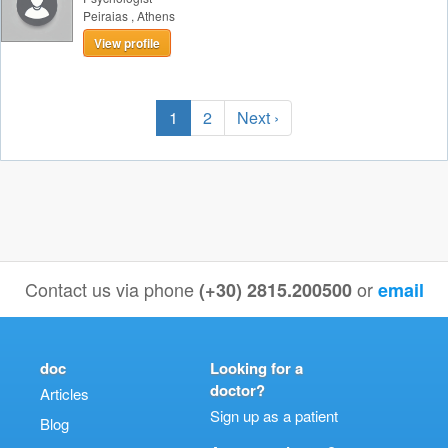
Peiraias
,
Athens
View profile
1
2
Next ›
Contact us via phone
or
(+30) 2815.200500
email
doc
Looking for a
doctor?
Articles
Sign up as a patient
Blog