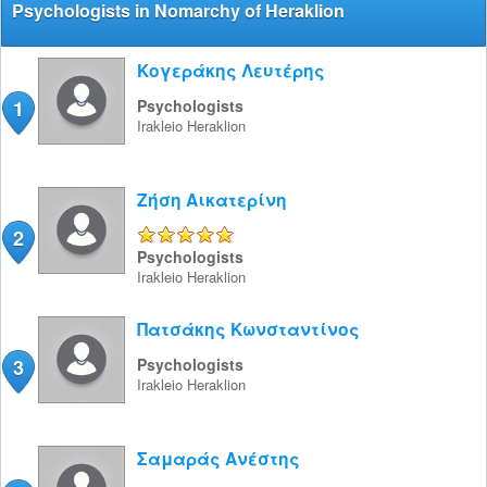
Psychologists in Nomarchy of Heraklion
Κογεράκης Λευτέρης
1
Psychologists
Irakleio
Heraklion
Ζήση Αικατερίνη
2
5/5
Psychologists
Irakleio
Heraklion
Πατσάκης Κωνσταντίνος
3
Psychologists
Irakleio
Heraklion
Σαμαράς Ανέστης