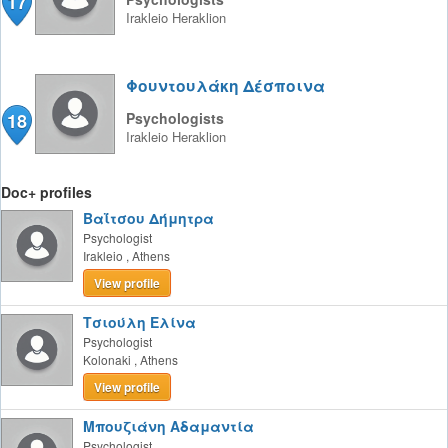
17
Irakleio
Heraklion
Φουντουλάκη Δέσποινα
18
Psychologists
Irakleio
Heraklion
Doc+ profiles
Βαΐτσου Δήμητρα
Psychologist
Irakleio
,
Athens
View profile
Τσιούλη Ελίνα
Psychologist
Kolonaki
,
Athens
View profile
Μπουζιάνη Αδαμαντία
Psychologist