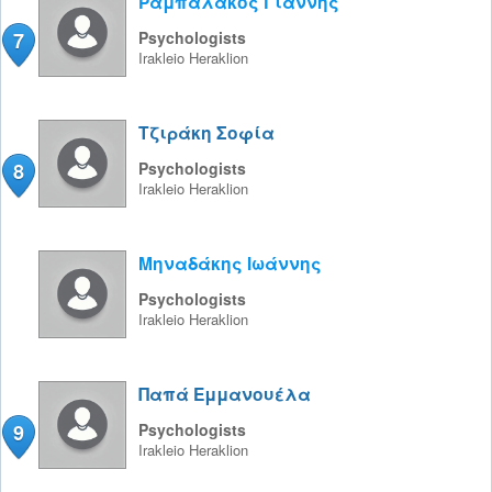
Ραμπαλάκος Γιάννης
7
Psychologists
Irakleio
Heraklion
Τζιράκη Σοφία
8
Psychologists
Irakleio
Heraklion
Μηναδάκης Ιωάννης
Psychologists
Irakleio
Heraklion
Παπά Εμμανουέλα
9
Psychologists
Irakleio
Heraklion