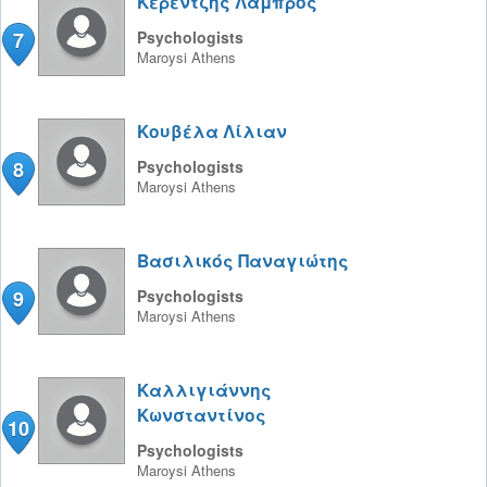
Κερεντζης Λάμπρος
7
Psychologists
Maroysi
Athens
Κουβέλα Λίλιαν
8
Psychologists
Maroysi
Athens
Βασιλικός Παναγιώτης
9
Psychologists
Maroysi
Athens
Καλλιγιάννης
Κωνσταντίνος
10
Psychologists
Maroysi
Athens