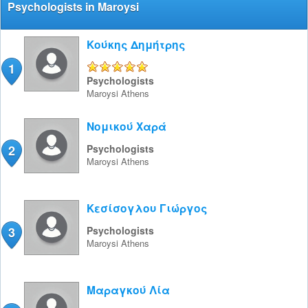
Psychologists in Maroysi
Κούκης Δημήτρης
1
5/5
Psychologists
Maroysi
Athens
Νομικού Χαρά
2
Psychologists
Maroysi
Athens
Κεσίσογλου Γιώργος
3
Psychologists
Maroysi
Athens
Μαραγκού Λία