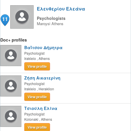
Ελευθερίου Ελεάνα
11
Psychologists
Maroysi
Athens
Doc+ profiles
Βαΐτσου Δήμητρα
Psychologist
Irakleio
,
Athens
View profile
Ζήση Αικατερίνη
Psychologist
Irakleio
,
Heraklion
View profile
Τσιούλη Ελίνα
Psychologist
Kolonaki
,
Athens
View profile