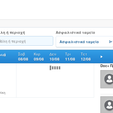
λη ή περιοχή
Ασφαλιστικό ταμείο
Σαβ
Κυρ
Δευ
Τρι
Τετ
ριά
08/08
09/08
10/08
11/08
12/08
Nex
Doc+ 
ίκη