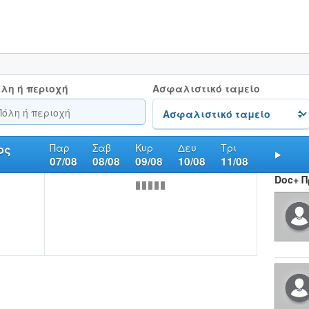
λη ή περιοχή
Ασφαλιστικό ταμείο
Παρ
Σαβ
Κυρ
Δευ
Τρι
ος
07/08
08/08
09/08
10/08
11/08
Nex
Doc+ 