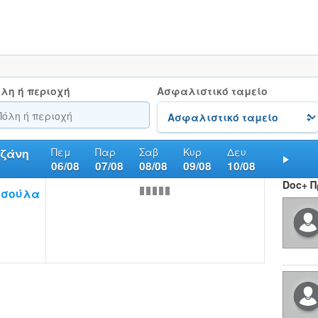
λη ή περιοχή
Ασφαλιστικό ταμείο
Πεμ
Παρ
Σαβ
Κυρ
Δευ
οζάνη
06/08
07/08
08/08
09/08
10/08
Nex
Doc+ 
υσούλα