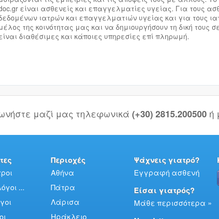
doc.gr είναι ασθενείς και επαγγελματίες υγείας. Για τους α
δεδομένων ιατρών και επαγγελματιών υγείας και για τους ιατ
μέλος της κοινότητας μας και να δημιουργήσουν τη δική τους σ
είναι διαθέσιμες και κάποιες υπηρεσίες επί πληρωμή.
νωνήστε μαζί μας τηλεφωνικά
ή
(+30) 2815.200500
τες
Περιοχές
Ψάχνεις γιατρό?
ροι
Αθήνα
Εγγραφή ασθενή
γοι ...
Πάτρα
Είσαι γιατρός?
γοι
Λάρισα
Μάθε περισσότερα »
οι
Ηράκλειο