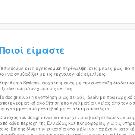
Ποιοί είμαστε
Πιστεύουμε ότι η υγειονομική περίθαλψη, στις μέρες μας, θα π
και να συμβαδίζει με τις τεχνολογικές εξελίξεις.
Στην Alargo Systems, ασχολούμαστε με την ανάπτυξη διαδικτυ
εξειδίκευση στον χώρο της υγείας.
Το doc.gr είναι η υλοποίηση μιας σειράς ιδεών με πρωταρχικό 
αποτελεσματική αναζήτηση επαγγελματία υγείας από τον ασ
προγραμματισμό ραντεβού με απόλυτη ασφάλεια.
Ο στόχος του doc.gr είναι να παρέχει μια βάση δεδομένων ια
από κάθε περιοχή της Ελλάδας και πληροφορίες για τις υπηρε
τους. Επίσης δίνει την ευκαιρία στα μέλη να παρέχουν ιατρικ
μοιράζονται τις εμπειρίες και τις απόψεις τους με άλλους. Το 