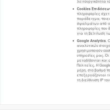
λειτουργικότητα τ
Cookies Επιδόσεω
πληροφορίες σχετικ
παράδειγμα, ποιε
σφαλμάτων από ιστ
πληροφορίες που δ
για τη βελτίωση τ
Google Analytics
. 
αναλυτικών στοιχεί
χρησιμοποιούν cook
υπηρεσίες μας. Οι
μεταδίδονται και 
Πολιτείες. Η Googl
μέρη, στο βαθμό π
επεξεργάζονται τι
τη διεύθυνση IP τ