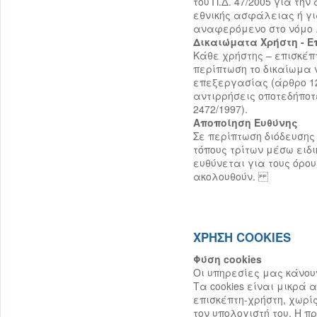
του Π.Δ. 47/2005 για τη
εθνικής ασφάλειας ή γι
αναφερόμενο στο νόμο λ
Δικαιώματα Χρήστη - Ε
Κάθε χρήστης – επισκέπ
περίπτωση το δικαίωμα 
επεξεργασίας (άρθρο 12 
αντιρρήσεις οποτεδήποτ
2472/1997).
Αποποίηση Ευθύνης
Σε περίπτωση διόδευσης
τόπους τρίτων μέσω ειδικώ
ευθύνεται για τους όρο
ακολουθούν.
ΧΡΗΣΗ COOKIES
Φύση cookies
Οι υπηρεσίες μας κάνουν
Τα cookies είναι μικρά 
επισκέπτη-χρήστη, χωρ
τον υπολογιστή του. Η π