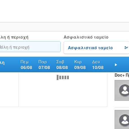
λη ή περιοχή
Ασφαλιστικό ταμείο
Πεμ
Παρ
Σαβ
Κυρ
Δευ
λη
06/08
07/08
08/08
09/08
10/08
Nex
Doc+ 