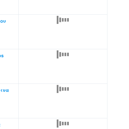
ου
os
οινα
α