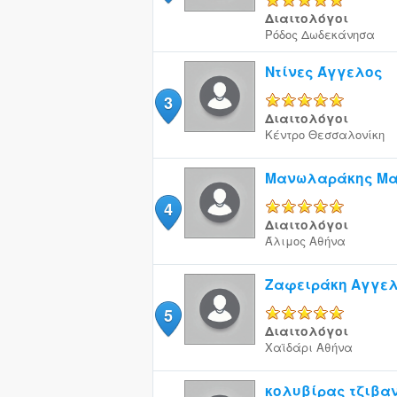
Διαιτολόγοι
Ρόδος
Δωδεκάνησα
Ντίνες Άγγελος
3
5/5
Διαιτολόγοι
Κέντρο
Θεσσαλονίκη
Μανωλαράκης Μ
4
5/5
Διαιτολόγοι
Άλιμος
Αθήνα
Ζαφειράκη Αγγελ
5
5/5
Διαιτολόγοι
Χαϊδάρι
Αθήνα
κολυβίρας τζιβα