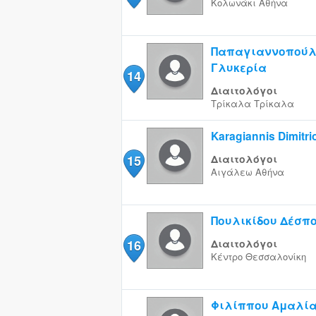
Κολωνάκι
Αθήνα
Παπαγιαννοπούλ
Γλυκερία
14
Διαιτολόγοι
Τρίκαλα
Τρίκαλα
Karagiannis Dimitri
15
Διαιτολόγοι
Αιγάλεω
Αθήνα
Πουλικίδου Δέσπ
16
Διαιτολόγοι
Κέντρο
Θεσσαλονίκη
Φιλίππου Αμαλί