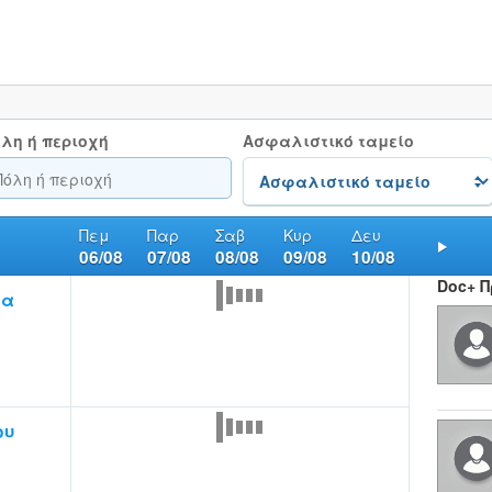
λη ή περιοχή
Ασφαλιστικό ταμείο
Πεμ
Παρ
Σαβ
Κυρ
Δευ
06/08
07/08
08/08
09/08
10/08
Nex
Doc+ 
ία
ου