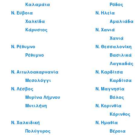
Καλαμάτα
Ρόδος
Ν. Εύβοια
Ν. Ηλεία
Χαλκίδα
Αμαλιάδα
Κάρυστος
Ν. Χανιά
Χανιά
Ν. Ρέθυμνο
Ν. Θεσσαλονίκη
Ρέθυμνο
Βασιλικά
Λαγκαδάς
Ν. Αιτωλοακαρνανία
Ν. Καρδίτσα
Μεσολόγγι
Καρδίτσα
Ν. Λέσβος
Ν. Μαγνησία
Μυρίνα Λήμνου
Βόλος
Μυτιλήνη
Ν. Κορινθία
Κόρινθος
Ν. Χαλκιδική
Ν. Ημαθία
Πολύγυρος
Βέροια