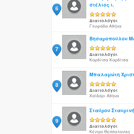
στέλιος ι.
6
5/5
Διαιτολόγοι
Γλυφάδα
Αθήνα
Βησαροπούλου Μ
7
5/5
Διαιτολόγοι
Καρδίτσα
Καρδίτσα
Μπαλαμώτη Χρισ
8
5/5
Διαιτολόγοι
Χαϊδάρι
Αθήνα
Σταύρου Σταυριν
9
5/5
Διαιτολόγοι
Κέντρο
Θεσσαλονίκη