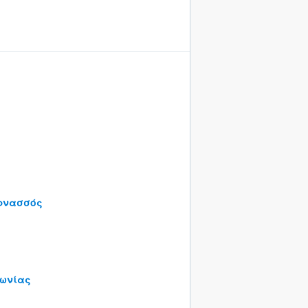
ρνασσός
ωνίας