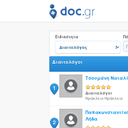
Ειδικότητα
Πό
Διαιτολόγοι
Τσουμάνη Ναταλ
1
5/5
Διαιτολόγοι
Ηράκλειο
Ηράκλειο
Παπακωνσταντίν
Λήδα
2
5/5