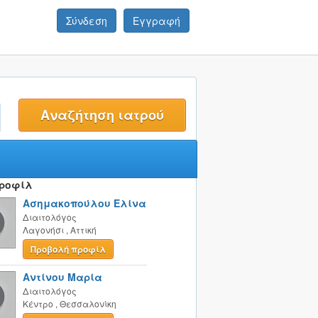
Σύνδεση
Εγγραφή
t
Προφίλ
Ασημακοπούλου Ελίνα
Διαιτολόγος
Λαγονήσι
,
Αττική
Προβολή προφίλ
Αντίνου Μαρία
Διαιτολόγος
Κέντρο
,
Θεσσαλονίκη