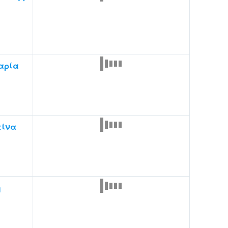
αρία
τίνα
ή