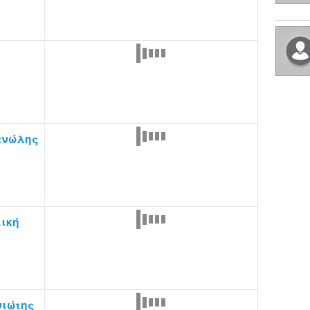
ανώλης
ική
νιώτης