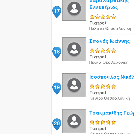
Χαραλαμπάκης
Ελευθέριος
17
5/5
Γιατροί
Πυλαία
Θεσσαλονίκη
Σπανός Ιωάννης
18
5/5
Γιατροί
Πεύκα
Θεσσαλονίκη
Ισσόπουλος Νικό
19
5/5
Γιατροί
Κέντρο
Θεσσαλονίκη
Τσακμακίδης Γεώ
20
5/5
Γιατροί
Κέντρο
Θεσσαλονίκη