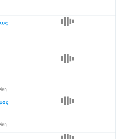
λος
ίκη
ρος
ίκη