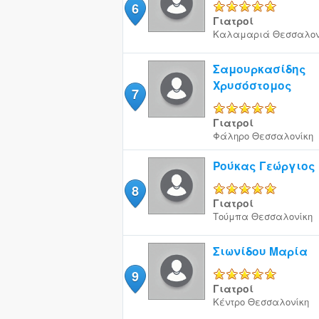
6
5/5
Γιατροί
Καλαμαριά
Θεσσαλον
Σαμουρκασίδης
Χρυσόστομος
7
5/5
Γιατροί
Φάληρο
Θεσσαλονίκη
Ρούκας Γεώργιος
8
5/5
Γιατροί
Τούμπα
Θεσσαλονίκη
Σιωνίδου Μαρία
9
5/5
Γιατροί
Κέντρο
Θεσσαλονίκη