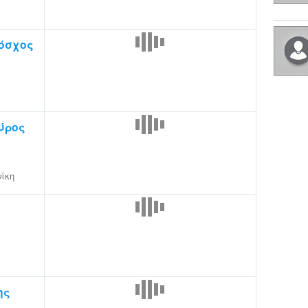
όσχος
ύρος
ίκη
ης