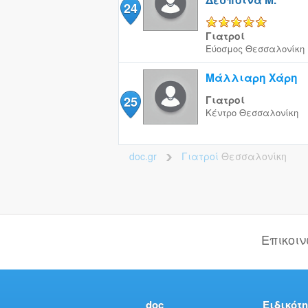
24
5/5
Γιατροί
Εύοσμος
Θεσσαλονίκη
Μάλλιαρη Χάρη
25
Γιατροί
Κέντρο
Θεσσαλονίκη
doc.gr
Γιατροί
Θεσσαλονίκη
>
Επικοι
doc
Ειδικότη