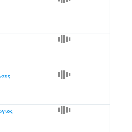
λαος
ργιος