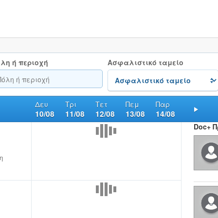
λη ή περιοχή
Ασφαλιστικό ταμείο
Δευ
Τρι
Τετ
Πεμ
Παρ
10/08
11/08
12/08
13/08
14/08
Nex
Doc+ 
η