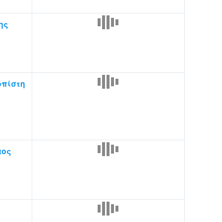
ης
οπίστη
αος