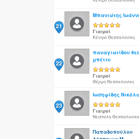
Μπανιώτης Ιωάνν
21
5/5
Γιατροί
Κέντρο
Θεσσαλονίκη
παναγιωτίδου θε
μπέττυ
22
5/5
Γιατροί
Θέρμη
Θεσσαλονίκη
Ιωσηφίδης Νικόλ
23
5/5
Γιατροί
Νεάπολη
Θεσσαλονίκη
Παπαδοπούλου
Δέσποινα Μ.