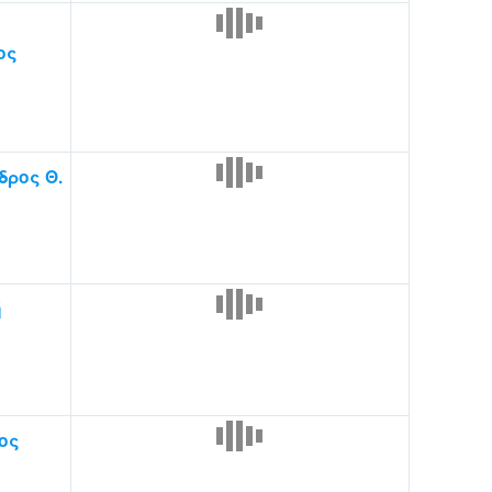
ος
ρος Θ.
ή
ος