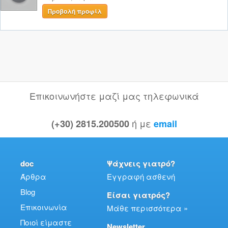
Προβολή προφίλ
Επικοινωνήστε μαζί μας τηλεφωνικά
ή με
(+30) 2815.200500
email
doc
Ψάχνεις γιατρό?
Άρθρα
Εγγραφή ασθενή
Blog
Είσαι γιατρός?
Επικοινωνία
Μάθε περισσότερα »
Ποιοί είμαστε
Newsletter