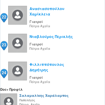
Αναστασοπούλου
Χαρίκλεια
22
Γιατροί
Πάτρα
Αχαΐα
Νταβλούρος Περικλής
23
Γιατροί
Πάτρα
Αχαΐα
Φιλλιππόπουλος
Δημήτρης
24
Γιατροί
Πάτρα
Αχαΐα
Doc+ Προφίλ
Σαλαμαλίκης Χαράλαμπος
Παθολόγος
Πάτρα
,
Αχαΐα