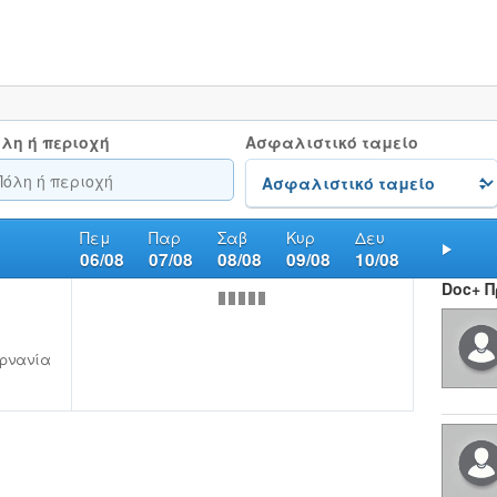
λη ή περιοχή
Ασφαλιστικό ταμείο
Πεμ
Παρ
Σαβ
Κυρ
Δευ
06/08
07/08
08/08
09/08
10/08
Nex
Doc+ 
ρνανία