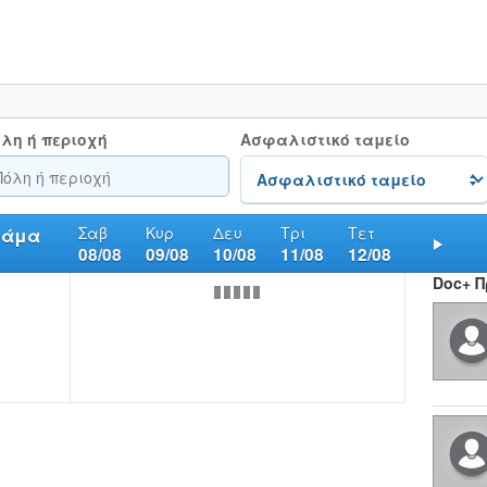
λη ή περιοχή
Ασφαλιστικό ταμείο
Σαβ
Κυρ
Δευ
Τρι
Τετ
ράμα
08/08
09/08
10/08
11/08
12/08
Nex
Doc+ 