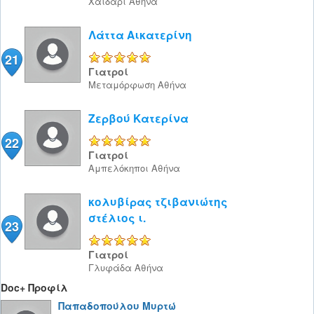
Χαϊδάρι
Αθήνα
Λάττα Αικατερίνη
21
5/5
Γιατροί
Μεταμόρφωση
Αθήνα
Ζερβού Κατερίνα
22
5/5
Γιατροί
Αμπελόκηποι
Αθήνα
κολυβίρας τζιβανιώτης
στέλιος ι.
23
5/5
Γιατροί
Γλυφάδα
Αθήνα
Doc+ Προφίλ
Παπαδοπούλου Μυρτώ