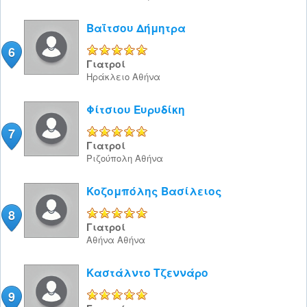
Βαΐτσου Δήμητρα
6
5/5
Γιατροί
Ηράκλειο
Αθήνα
Φίτσιου Ευρυδίκη
7
5/5
Γιατροί
Ριζούπολη
Αθήνα
Κοζομπόλης Βασίλειος
8
5/5
Γιατροί
Αθήνα
Αθήνα
Καστάλντο Τζεννάρο
9
5/5