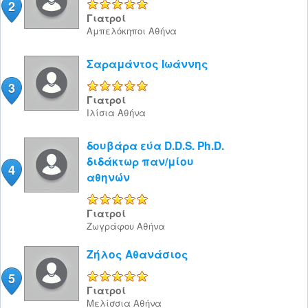
2
5/5
Γιατροί
Αμπελόκηποι
Αθήνα
Σαραμάντος Ιωάννης
3
5/5
Γιατροί
Ιλίσια
Αθήνα
δουβάρα εύα D.D.S. Ph.D.
διδάκτωρ παν/μίου
4
αθηνών
5/5
Γιατροί
Ζωγράφου
Αθήνα
Ζήλος Αθανάσιος
5
5/5
Γιατροί
Μελίσσια
Αθήνα