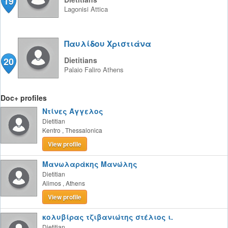
19
Lagonisi
Attica
Παυλίδου Χριστιάνα
20
Dietitians
Palaio Faliro
Athens
Doc+ profiles
Ντίνες Άγγελος
Dietitian
Kentro
,
Thessalonica
View profile
Μανωλαράκης Μανώλης
Dietitian
Alimos
,
Athens
View profile
κολυβίρας τζιβανιώτης στέλιος ι.
Dietitian