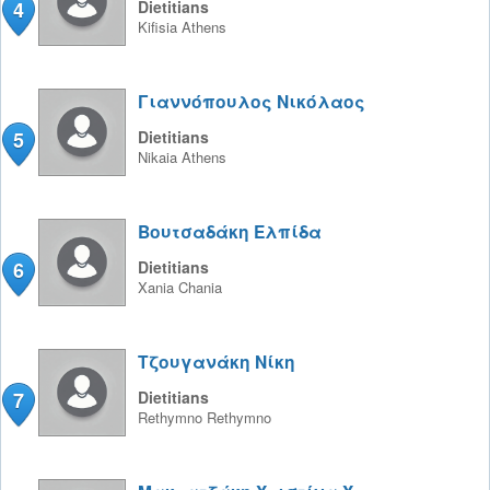
4
Dietitians
Kifisia
Athens
Γιαννόπουλος Νικόλαος
5
Dietitians
Nikaia
Athens
Βουτσαδάκη Ελπίδα
6
Dietitians
Xania
Chania
Τζουγανάκη Νίκη
7
Dietitians
Rethymno
Rethymno