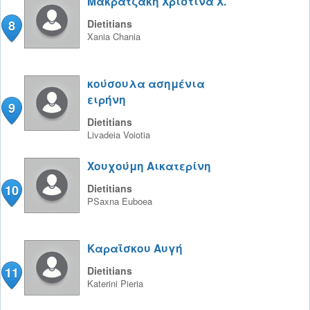
Μακρατζάκη Χριστίνα Χ.
8
Dietitians
Xania
Chania
κούσουλα ασημένια
ειρήνη
9
Dietitians
Livadeia
Voiotia
Χουχούμη Αικατερίνη
10
Dietitians
PSaxna
Euboea
Καραΐσκου Αυγή
11
Dietitians
Katerini
Pieria