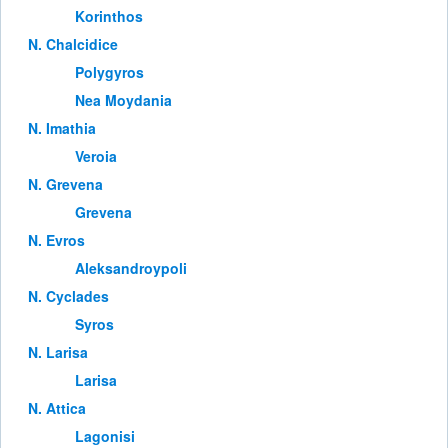
Korinthos
Ν. Chalcidice
Polygyros
Nea Moydania
Ν. Imathia
Veroia
Ν. Grevena
Grevena
Ν. Evros
Aleksandroypoli
Ν. Cyclades
Syros
Ν. Larisa
Larisa
Ν. Attica
Lagonisi