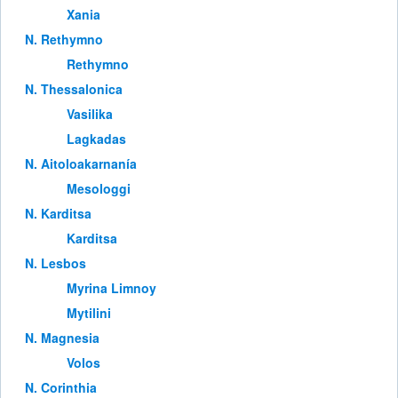
Xania
Ν. Rethymno
Rethymno
Ν. Thessalonica
Vasilika
Lagkadas
Ν. Aitoloakarnanía
Mesologgi
Ν. Karditsa
Karditsa
Ν. Lesbos
Myrina Limnoy
Mytilini
Ν. Magnesia
Volos
Ν. Corinthia