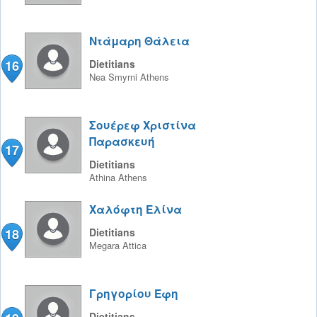
Ντάμαρη Θάλεια
16
Dietitians
Nea Smyrni
Athens
Σουέρεφ Χριστίνα
Παρασκευή
17
Dietitians
Athina
Athens
Χαλόφτη Ελίνα
18
Dietitians
Megara
Attica
Γρηγορίου Έφη
Dietitians