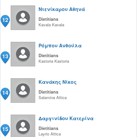
Ντενίκαρου Αθηνά
12
Dietitians
Kavala
Kavala
Ρόμπου Ανθούλα
13
Dietitians
Kastoria
Kastoria
Κανάκης Νίκος
14
Dietitians
Salamina
Attica
Δαργινίδου Κατερίνα
15
Dietitians
Layrio
Attica