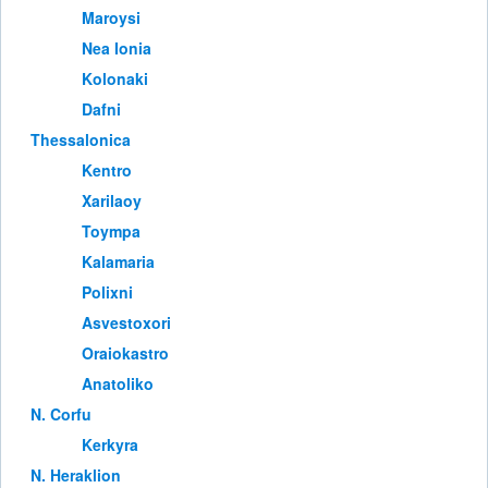
Maroysi
Nea Ionia
Kolonaki
Dafni
Thessalonica
Kentro
Xarilaoy
Toympa
Kalamaria
Polixni
Asvestoxori
Oraiokastro
Anatoliko
Ν. Corfu
Kerkyra
Ν. Heraklion