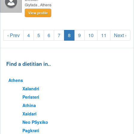
Glyfada
,
Athens
View profile
‹ Prev
4
5
6
7
8
9
10
11
Next ›
Find a dietitian in..
Athens
Xalandri
Peristeri
Athina
Xaidari
Neo PSyxiko
Pagkrati