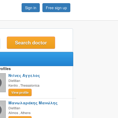
Sign in
Free sign up
t
ofiles
Ντίνες Άγγελος
Dietitian
Kentro
,
Thessalonica
View profile
Μανωλαράκης Μανώλης
Dietitian
Alimos
,
Athens