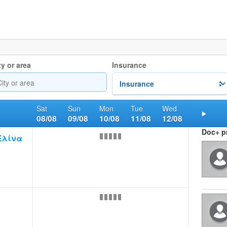
ty or area
Insurance
Sat
Sun
Mon
Tue
Wed
08/08
09/08
10/08
11/08
12/08
Nex
Doc+ pr
Ελίνα