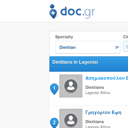
Specialty
Ci
Dietitians in Lagonisi
Ασημακοπούλου 
1
Dietitians
Lagonisi
Attica
Γρηγορίου Έφη
2
Dietitians
Lagonisi
Attica