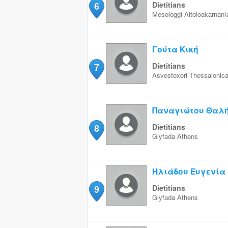
6
Dietitians
Mesologgi
Aitoloakarnaní
Γούτα Κική
7
Dietitians
Asvestoxori
Thessalonic
Παναγιώτου Θαλ
8
Dietitians
Glyfada
Athens
Ηλιάδου Ευγενία
9
Dietitians
Glyfada
Athens