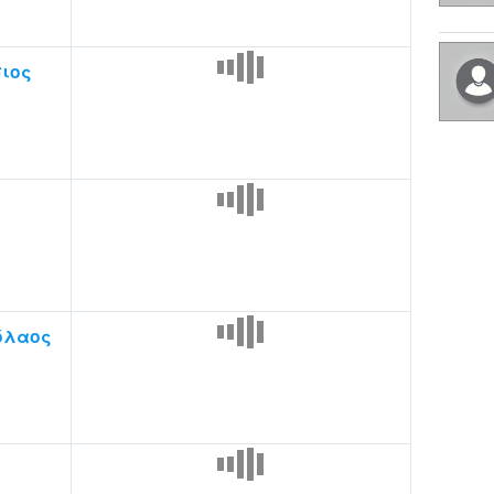
ιος
όλαος