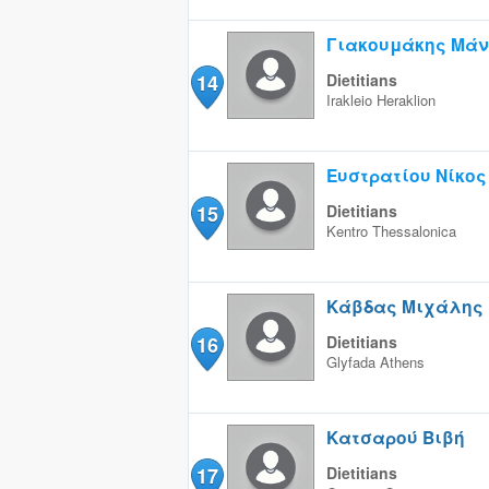
Γιακουμάκης Μάν
14
Dietitians
Irakleio
Heraklion
Ευστρατίου Νίκος
15
Dietitians
Kentro
Thessalonica
Κάβδας Μιχάλης
16
Dietitians
Glyfada
Athens
Κατσαρού Βιβή
17
Dietitians