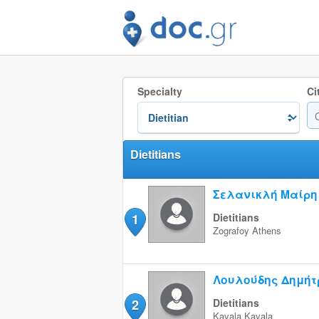
Specialty
Ci
Dietitians
Σελανικλή Μαίρη
1
Dietitians
Zografoy
Athens
Λουλούδης Δημήτ
2
Dietitians
Kavala
Kavala