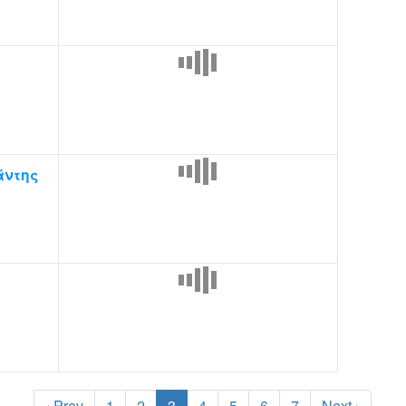
άντης
‹ Prev
1
2
3
4
5
6
7
Next ›