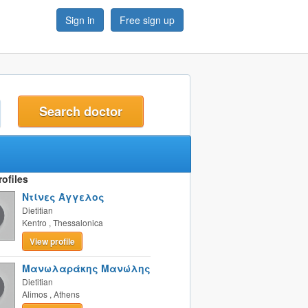
Sign in
Free sign up
t
ofiles
Ντίνες Άγγελος
Dietitian
Kentro
,
Thessalonica
View profile
Μανωλαράκης Μανώλης
Dietitian
Alimos
,
Athens