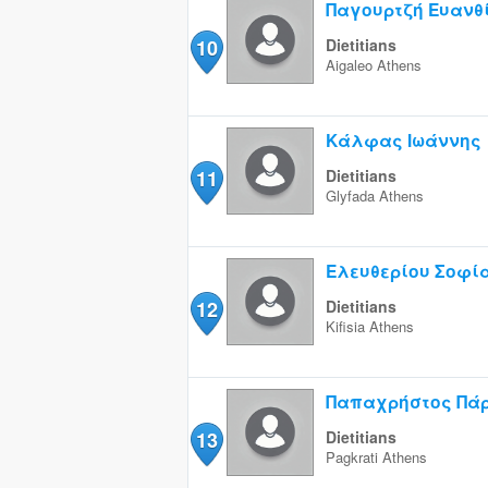
Παγουρτζή Ευανθ
10
Dietitians
Aigaleo
Athens
Κάλφας Ιωάννης
11
Dietitians
Glyfada
Athens
Ελευθερίου Σοφί
12
Dietitians
Kifisia
Athens
Παπαχρήστος Πά
13
Dietitians
Pagkrati
Athens