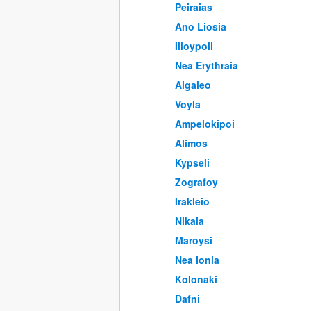
Peiraias
Ano Liosia
Ilioypoli
Nea Erythraia
Aigaleo
Voyla
Ampelokipoi
Alimos
Kypseli
Zografoy
Irakleio
Nikaia
Maroysi
Nea Ionia
Kolonaki
Dafni