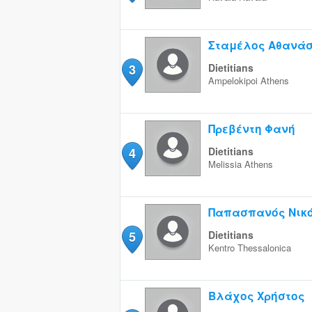
Σταμέλος Αθανάσ
3
Dietitians
Ampelokipoi
Athens
Πρεβέντη Φανή
4
Dietitians
Melissia
Athens
Παπασπανός Νικ
5
Dietitians
Kentro
Thessalonica
Βλάχος Χρήστος