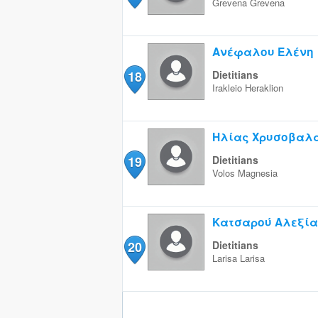
Grevena
Grevena
Ανέφαλου Ελένη
18
Dietitians
Irakleio
Heraklion
Ηλίας Χρυσοβαλ
19
Dietitians
Volos
Magnesia
Κατσαρού Αλεξία
20
Dietitians
Larisa
Larisa