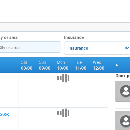
ty or area
Insurance
Sat
Sun
Mon
Tue
Wed
08/08
09/08
10/08
11/08
12/08
Nex
Doc+ pr
ριος