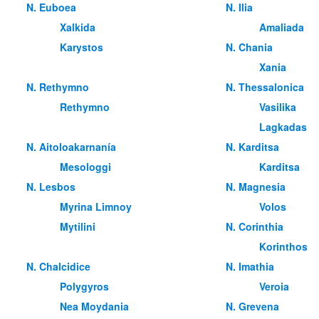
Ν. Euboea
Ν. Ilia
Xalkida
Amaliada
Karystos
Ν. Chania
Xania
Ν. Rethymno
Ν. Thessalonica
Rethymno
Vasilika
Lagkadas
Ν. Aitoloakarnanía
Ν. Karditsa
Mesologgi
Karditsa
Ν. Lesbos
Ν. Magnesia
Myrina Limnoy
Volos
Mytilini
Ν. Corinthia
Korinthos
Ν. Chalcidice
Ν. Imathia
Polygyros
Veroia
Nea Moydania
Ν. Grevena