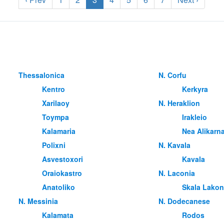
Thessalonica
Ν. Corfu
Kentro
Kerkyra
Xarilaoy
Ν. Heraklion
Toympa
Irakleio
Kalamaria
Nea Alikarn
Polixni
Ν. Kavala
Asvestoxori
Kavala
Oraiokastro
Ν. Laconia
Anatoliko
Skala Lakon
Ν. Messinia
Ν. Dodecanese
Kalamata
Rodos