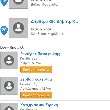
19
Βόλος
Μαγνησία
Δημητράκης Δημήτριος
20
Παιδίατροι
Καρδίτσα
Καρδίτσα
Doc+ Προφίλ
Ρενιέρης Παναγιώτης
Παιδίατρος
Αθήνα
,
Αθήνα
Προβολή προφίλ
Ζερβού Κατερίνα
Παιδίατρος
Αμπελόκηποι
,
Αθήνα
Προβολή προφίλ
Χατζηνάσιου Ειρήνη
Παιδίατρος