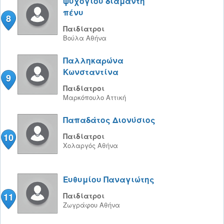
ψυχογιού διαμαντή
πένυ
8
Παιδίατροι
Βούλα
Αθήνα
Παλληκαρώνα
Κωνσταντίνα
9
Παιδίατροι
Μαρκόπουλο
Αττική
Παπαδάτος Διονύσιος
10
Παιδίατροι
Χολαργός
Αθήνα
Ευθυμίου Παναγιώτης
11
Παιδίατροι
Ζωγράφου
Αθήνα