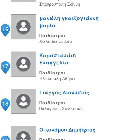
Σταυρούπολη
Ξάνθη
μανώλη γκατζογιάννη
μαρία
16
Παιδίατροι
Χαλκίδα
Εύβοια
Καρασταμάτη
Ευαγγελία
17
Παιδίατροι
Ηλιούπολη
Αθήνα
Γιώργος Διονύσιος
18
Παιδίατροι
Πολύγυρος
Χαλκιδική
Οικονόμου Δημήτριος
Παιδίατροι