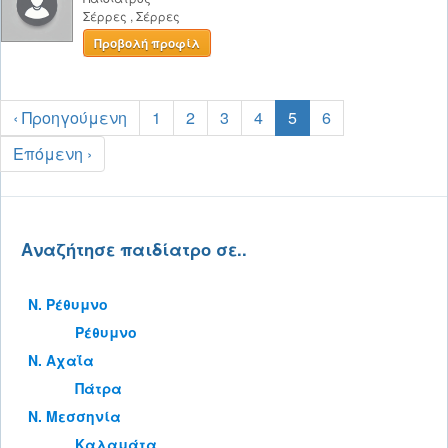
Σέρρες
,
Σέρρες
Προβολή προφίλ
‹ Προηγούμενη
1
2
3
4
5
6
Επόμενη ›
Αναζήτησε παιδίατρο σε..
Ν. Ρέθυμνο
Ρέθυμνο
Ν. Αχαΐα
Πάτρα
Ν. Μεσσηνία
Καλαμάτα