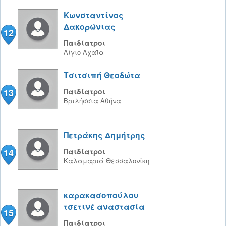
Κωνσταντίνος
Δακορώνιας
12
Παιδίατροι
Αίγιο
Αχαΐα
Τσιτσιπή Θεοδώτα
13
Παιδίατροι
Βριλήσσια
Αθήνα
Πετράκης Δημήτρης
14
Παιδίατροι
Καλαμαριά
Θεσσαλονίκη
καρακασοπούλου
τσετινέ αναστασία
15
Παιδίατροι