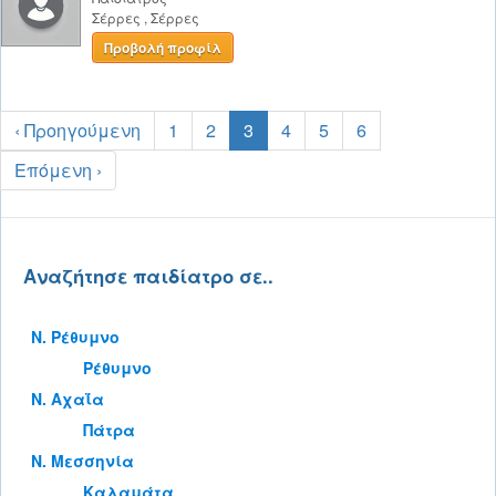
Σέρρες
,
Σέρρες
Προβολή προφίλ
‹ Προηγούμενη
1
2
3
4
5
6
Επόμενη ›
Αναζήτησε παιδίατρο σε..
Ν. Ρέθυμνο
Ρέθυμνο
Ν. Αχαΐα
Πάτρα
Ν. Μεσσηνία
Καλαμάτα