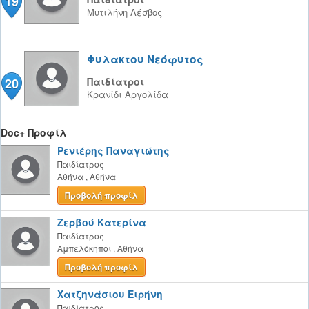
19
Μυτιλήνη
Λέσβος
Φυλακτου Νεόφυτος
20
Παιδίατροι
Κρανίδι
Αργολίδα
Doc+ Προφίλ
Ρενιέρης Παναγιώτης
Παιδίατρος
Αθήνα
,
Αθήνα
Προβολή προφίλ
Ζερβού Κατερίνα
Παιδίατρος
Αμπελόκηποι
,
Αθήνα
Προβολή προφίλ
Χατζηνάσιου Ειρήνη
Παιδίατρος