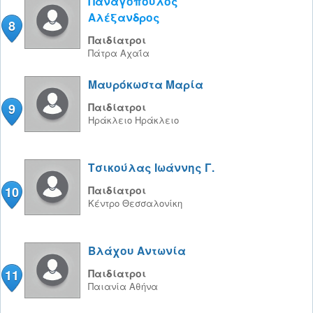
Παναγόπουλος
Αλέξανδρος
8
Παιδίατροι
Πάτρα
Αχαΐα
Μαυρόκωστα Μαρία
9
Παιδίατροι
Ηράκλειο
Ηράκλειο
Τσικούλας Ιωάννης Γ.
10
Παιδίατροι
Κέντρο
Θεσσαλονίκη
Βλάχου Αντωνία
11
Παιδίατροι
Παιανία
Αθήνα