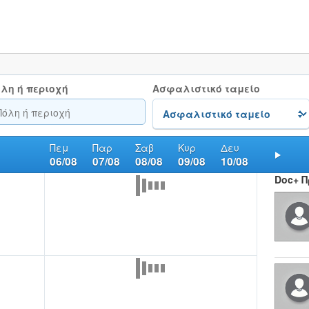
λη ή περιοχή
Ασφαλιστικό ταμείο
Πεμ
Παρ
Σαβ
Κυρ
Δευ
06/08
07/08
08/08
09/08
10/08
Nex
Doc+ 