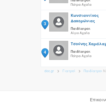
Παιδίατροι
Πάτρα
Αχαΐα
Κωνσταντίνος
Δακορώνιας
3
Παιδίατροι
Αίγιο
Αχαΐα
Τσούνης Χαράλα
4
Παιδίατροι
Πάτρα
Αχαΐα
doc.gr
Γιατροί
Παιδίατροι
Ν
>
>
Επικοι