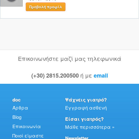
Προβολή προφίλ
Επικοινωνήστε μαζί μας τηλεφωνικά
ή με
(+30) 2815.200500
email
doc
Ψάχνεις γιατρό?
Άρθρα
Εγγραφή ασθενή
Blog
Είσαι γιατρός?
Επικοινωνία
Μάθε περισσότερα »
Ποιοί είμαστε
Newsletter