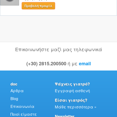
Προβολή προφίλ
Επικοινωνήστε μαζί μας τηλεφωνικά
ή με
(+30) 2815.200500
email
doc
Ψάχνεις γιατρό?
Άρθρα
Εγγραφή ασθενή
Blog
Είσαι γιατρός?
Επικοινωνία
Μάθε περισσότερα »
Ποιοί είμαστε
Newsletter