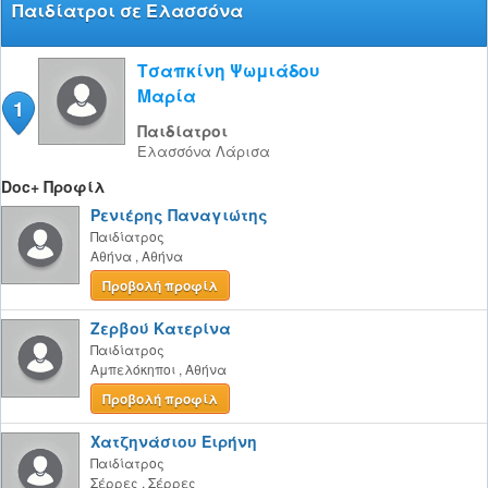
Παιδίατροι σε Ελασσόνα
Τσαπκίνη Ψωμιάδου
Μαρία
1
Παιδίατροι
Ελασσόνα
Λάρισα
Doc+ Προφίλ
Ρενιέρης Παναγιώτης
Παιδίατρος
Αθήνα
,
Αθήνα
Προβολή προφίλ
Ζερβού Κατερίνα
Παιδίατρος
Αμπελόκηποι
,
Αθήνα
Προβολή προφίλ
Χατζηνάσιου Ειρήνη
Παιδίατρος
Σέρρες
,
Σέρρες