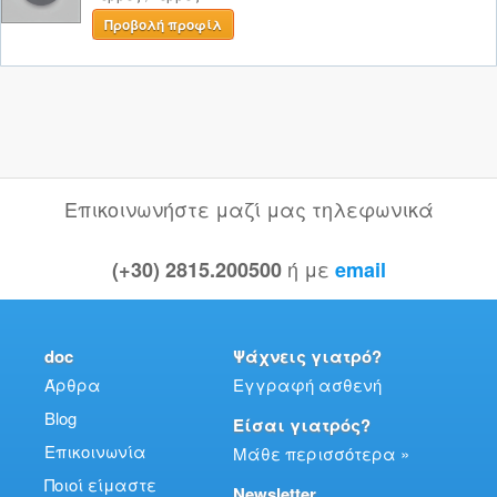
Προβολή προφίλ
Επικοινωνήστε μαζί μας τηλεφωνικά
ή με
(+30) 2815.200500
email
doc
Ψάχνεις γιατρό?
Άρθρα
Εγγραφή ασθενή
Blog
Είσαι γιατρός?
Επικοινωνία
Μάθε περισσότερα »
Ποιοί είμαστε
Newsletter