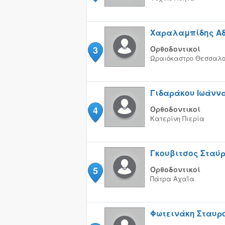
Χαραλαμπίδης Α
3
Ορθοδοντικοί
Ωραιόκαστρο
Θεσσαλο
Γιδαράκου Ιωάνν
4
Ορθοδοντικοί
Κατερίνη
Πιερία
Γκουβιτσος Σταύ
5
Ορθοδοντικοί
Πάτρα
Αχαΐα
Φωτεινάκη Σταυρ