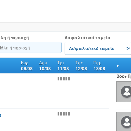
λη ή περιοχή
Ασφαλιστικό ταμείο
Κυρ
Δευ
Τρι
Τετ
Πεμ
09/08
10/08
11/08
12/08
13/08
Nex
Doc+ 
α