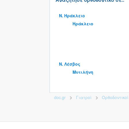
Ν. Ηράκλειο
Ηράκλειο
Ν. Λέσβος
Μυτιλήνη
doc.gr
Γιατροί
Ορθοδοντικοί
>
>