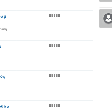
δάμ
νίκη
α
ρος
ούλα