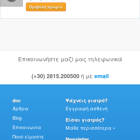
Προβολή προφίλ
Επικοινωνήστε μαζί μας τηλεφωνικά
ή με
(+30) 2815.200500
email
doc
Ψάχνεις γιατρό?
Άρθρα
Εγγραφή ασθενή
Blog
Είσαι γιατρός?
Επικοινωνία
Μάθε περισσότερα »
Ποιοί είμαστε
Newsletter