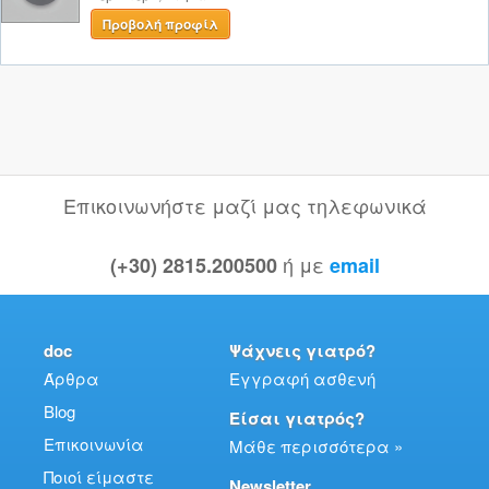
Προβολή προφίλ
Επικοινωνήστε μαζί μας τηλεφωνικά
ή με
(+30) 2815.200500
email
doc
Ψάχνεις γιατρό?
Άρθρα
Εγγραφή ασθενή
Blog
Είσαι γιατρός?
Επικοινωνία
Μάθε περισσότερα »
Ποιοί είμαστε
Newsletter