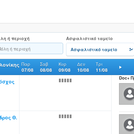
λη ή περιοχή
Ασφαλιστικό ταμείο
Παρ
Σαβ
Κυρ
Δευ
Τρι
λονίκης
07/08
08/08
09/08
10/08
11/08
Nex
Doc+ 
όσχος
ρος Θ.