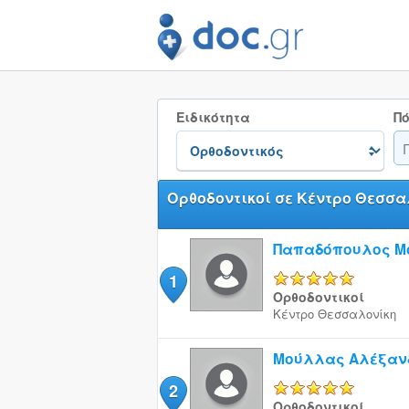
Ειδικότητα
Πό
Ορθοδοντικοί σε Κέντρο Θεσσα
Παπαδόπουλος Μ
1
5/5
Ορθοδοντικοί
Κέντρο
Θεσσαλονίκη
Μούλλας Αλέξανδ
2
5/5
Ορθοδοντικοί