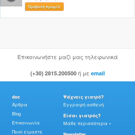
Προβολή προφίλ
Επικοινωνήστε μαζί μας τηλεφωνικά
ή με
(+30) 2815.200500
email
doc
Ψάχνεις γιατρό?
Άρθρα
Εγγραφή ασθενή
Blog
Είσαι γιατρός?
Επικοινωνία
Μάθε περισσότερα »
Ποιοί είμαστε
Newsletter