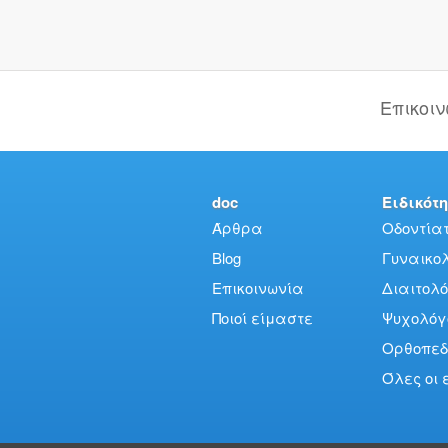
Επικοι
doc
Ειδικότη
Άρθρα
Οδοντίατ
Blog
Γυναικολό
Επικοινωνία
Διαιτολό
Ποιοί είμαστε
Ψυχολόγ
Ορθοπεδ
Όλες οι 