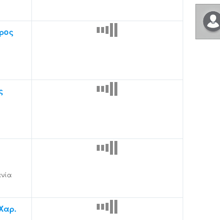
ρος
ς
νία
Χαρ.