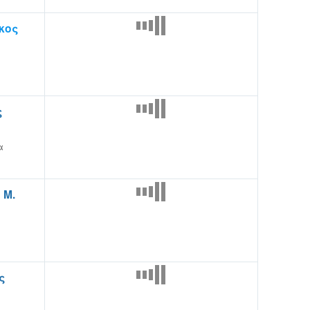
κος
ς
α
 Μ.
ς