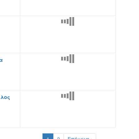
α
ολος
1
2
Επόμενη ›