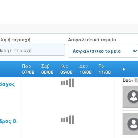
λη ή περιοχή
Ασφαλιστικό ταμείο
Παρ
Σαβ
Κυρ
Δευ
Τρι
07/08
08/08
09/08
10/08
11/08
Nex
Doc+ 
όσχος
ρος Θ.