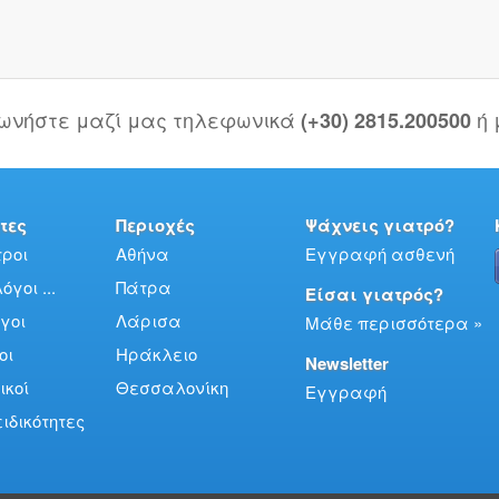
νωνήστε μαζί μας τηλεφωνικά
ή
(+30) 2815.200500
τες
Περιοχές
Ψάχνεις γιατρό?
ροι
Αθήνα
Εγγραφή ασθενή
γοι ...
Πάτρα
Είσαι γιατρός?
γοι
Λάρισα
Μάθε περισσότερα »
οι
Ηράκλειο
Newsletter
ικοί
Θεσσαλονίκη
Εγγραφή
ειδικότητες