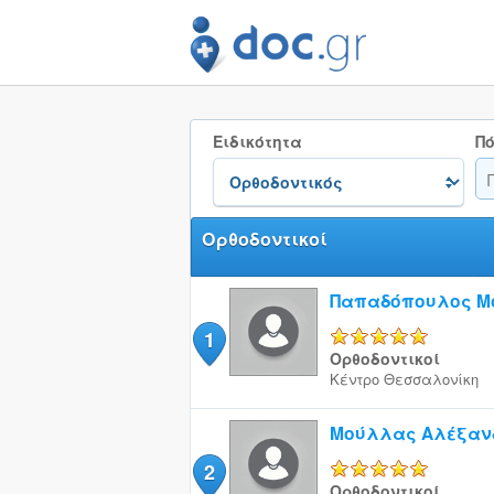
Ειδικότητα
Πό
Ορθοδοντικοί
Παπαδόπουλος Μ
1
5/5
Ορθοδοντικοί
Κέντρο
Θεσσαλονίκη
Μούλλας Αλέξανδ
2
5/5
Ορθοδοντικοί