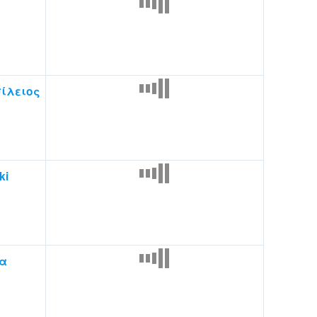
ίλειος
ki
α