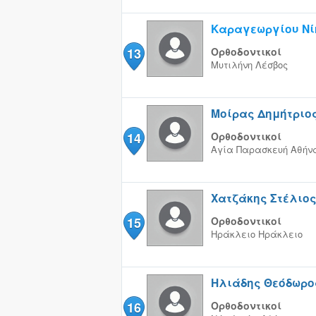
Καραγεωργίου Νί
13
Ορθοδοντικοί
Μυτιλήνη
Λέσβος
Μοίρας Δημήτριο
14
Ορθοδοντικοί
Αγία Παρασκευή
Αθήν
Χατζάκης Στέλιος
15
Ορθοδοντικοί
Ηράκλειο
Ηράκλειο
Ηλιάδης Θεόδωρο
16
Ορθοδοντικοί