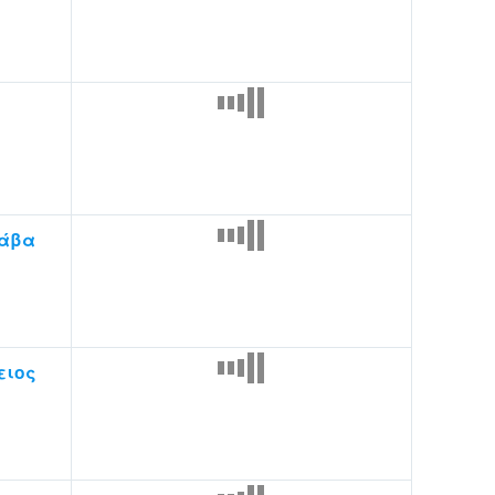
λάβα
ειος