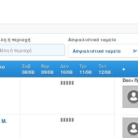
λη ή περιοχή
Ασφαλιστικό ταμείο
Σαβ
Κυρ
Δευ
Τρι
Τετ
ιο
08/08
09/08
10/08
11/08
12/08
Nex
Doc+ 
 Μ.