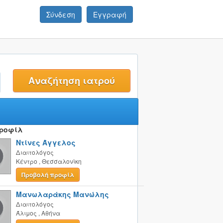
Σύνδεση
Εγγραφή
t
Προφίλ
Ντίνες Άγγελος
Διαιτολόγος
Κέντρο
,
Θεσσαλονίκη
Προβολή προφίλ
Μανωλαράκης Μανώλης
Διαιτολόγος
Άλιμος
,
Αθήνα