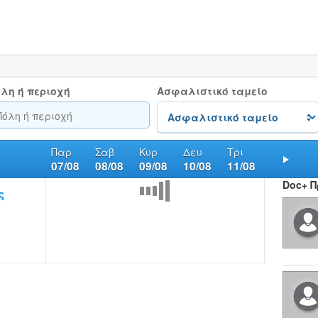
λη ή περιοχή
Ασφαλιστικό ταμείο
Παρ
Σαβ
Κυρ
Δευ
Τρι
07/08
08/08
09/08
10/08
11/08
Nex
Doc+ 
ς