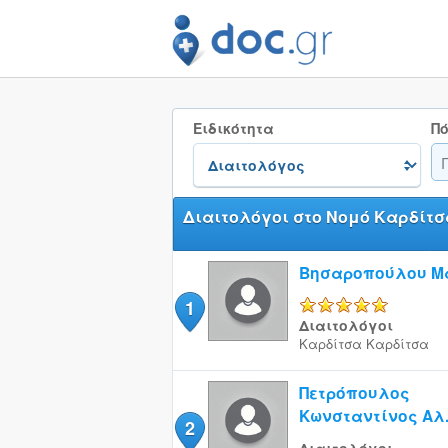
Ειδικότητα
Πό
Διαιτολόγοι στο Νομό Καρδίτσ
Βησαροπούλου Μ
1
5/5
Διαιτολόγοι
Καρδίτσα
Καρδίτσα
Πετρόπουλος
Κωνσταντίνος Αλ
2