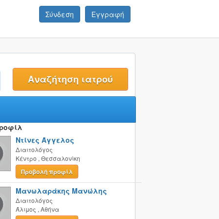
Σύνδεση
Εγγραφή
t
Προφίλ
Ντίνες Άγγελος
Διαιτολόγος
Κέντρο
,
Θεσσαλονίκη
Προβολή προφίλ
Μανωλαράκης Μανώλης
Διαιτολόγος
Άλιμος
,
Αθήνα