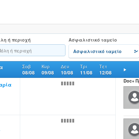
λη ή περιοχή
Ασφαλιστικό ταμείο
Σαβ
Κυρ
Δευ
Τρι
Τετ
α
08/08
09/08
10/08
11/08
12/08
Nex
Doc+ 
αρία
.