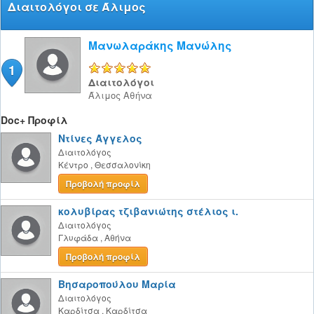
Διαιτολόγοι σε Άλιμος
Μανωλαράκης Μανώλης
1
5/5
Διαιτολόγοι
Άλιμος
Αθήνα
Doc+ Προφίλ
Ντίνες Άγγελος
Διαιτολόγος
Κέντρο
,
Θεσσαλονίκη
Προβολή προφίλ
κολυβίρας τζιβανιώτης στέλιος ι.
Διαιτολόγος
Γλυφάδα
,
Αθήνα
Προβολή προφίλ
Βησαροπούλου Μαρία
Διαιτολόγος
Καρδίτσα
,
Καρδίτσα