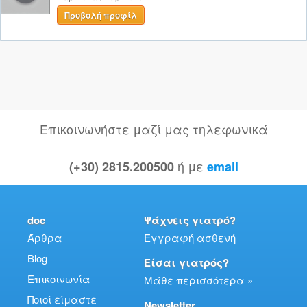
Προβολή προφίλ
Επικοινωνήστε μαζί μας τηλεφωνικά
ή με
(+30) 2815.200500
email
doc
Ψάχνεις γιατρό?
Άρθρα
Εγγραφή ασθενή
Blog
Είσαι γιατρός?
Επικοινωνία
Μάθε περισσότερα »
Ποιοί είμαστε
Newsletter