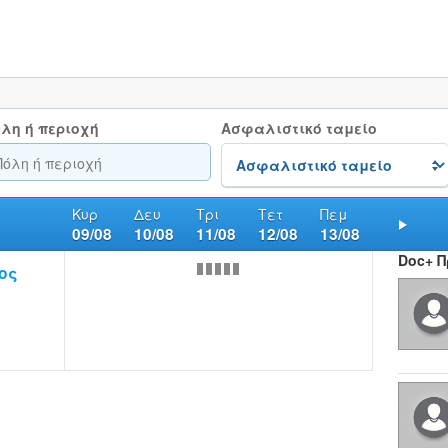
λη ή περιοχή
Ασφαλιστικό ταμείο
Κυρ
Δευ
Τρι
Τετ
Πεμ
09/08
10/08
11/08
12/08
13/08
Nex
Doc+ 
ος