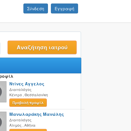
Σύνδεση
Εγγραφή
t
Προφίλ
Ντίνες Άγγελος
Διαιτολόγος
Κέντρο
,
Θεσσαλονίκη
Προβολή προφίλ
Μανωλαράκης Μανώλης
Διαιτολόγος
Άλιμος
,
Αθήνα