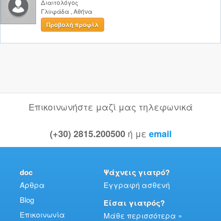
Διαιτολόγος
Γλυφάδα
,
Αθήνα
Προβολή προφίλ
Επικοινωνήστε μαζί μας τηλεφωνικά
ή με
(+30) 2815.200500
email
doc
Ψάχνεις γιατρό?
Άρθρα
Εγγραφή ασθενή
Blog
Είσαι γιατρός?
Επικοινωνία
Μάθε περισσότερα »