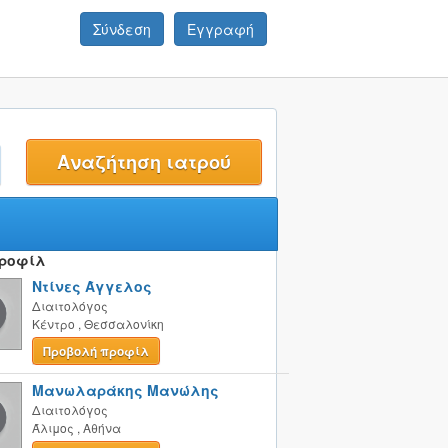
Σύνδεση
Εγγραφή
t
Προφίλ
Ντίνες Άγγελος
Διαιτολόγος
Κέντρο
,
Θεσσαλονίκη
Προβολή προφίλ
Μανωλαράκης Μανώλης
Διαιτολόγος
Άλιμος
,
Αθήνα