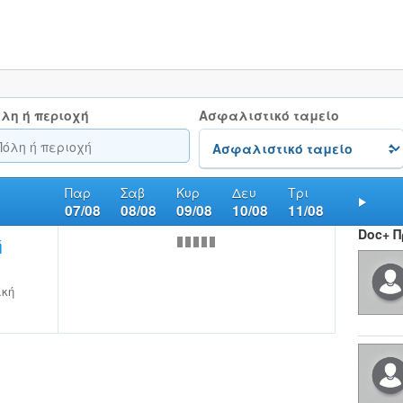
λη ή περιοχή
Ασφαλιστικό ταμείο
Παρ
Σαβ
Κυρ
Δευ
Τρι
07/08
08/08
09/08
10/08
11/08
Nex
Doc+ 
ή
ική