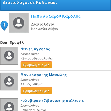
Διαιτολόγοι σε Κολωνάκι
Παπαλαζάρου Κάρολος
1
Διαιτολόγοι
Κολωνάκι
Αθήνα
Doc+ Προφίλ
Ντίνες Άγγελος
Διαιτολόγος
Κέντρο
,
Θεσσαλονίκη
Προβολή προφίλ
Μανωλαράκης Μανώλης
Διαιτολόγος
Άλιμος
,
Αθήνα
Προβολή προφίλ
κολυβίρας τζιβανιώτης στέλιος ι.
Διαιτολόγος
Γλυφάδα
,
Αθήνα