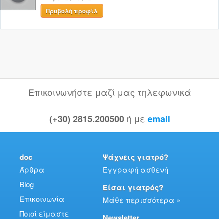
Προβολή προφίλ
Επικοινωνήστε μαζί μας τηλεφωνικά
ή με
(+30) 2815.200500
email
doc
Ψάχνεις γιατρό?
Άρθρα
Εγγραφή ασθενή
Blog
Είσαι γιατρός?
Επικοινωνία
Μάθε περισσότερα »
Ποιοί είμαστε
Newsletter