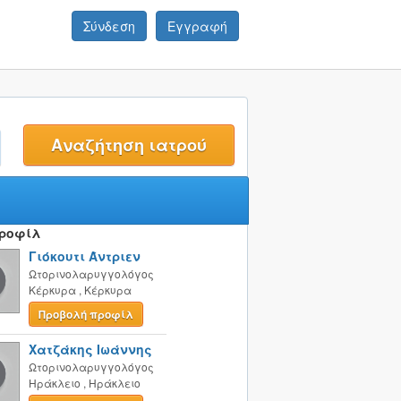
Σύνδεση
Εγγραφή
t
Προφίλ
Γιόκουτι Άντριεν
Ωτορινολαρυγγολόγος
Κέρκυρα
,
Κέρκυρα
Προβολή προφίλ
Χατζάκης Ιωάννης
Ωτορινολαρυγγολόγος
Ηράκλειο
,
Ηράκλειο