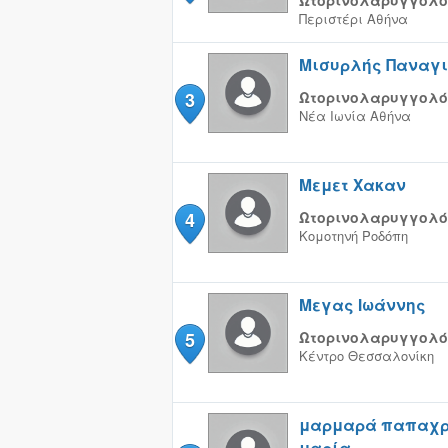
Ωτορινολαρυγγολό
Περιστέρι
Αθήνα
Μισυρλής Παναγι
3
Ωτορινολαρυγγολό
Νέα Ιωνία
Αθήνα
Μεμετ Χακαν
4
Ωτορινολαρυγγολό
Κομοτηνή
Ροδόπη
Μεγας Ιωάννης
5
Ωτορινολαρυγγολό
Κέντρο
Θεσσαλονίκη
μαρμαρά παπαχρ
μαρία