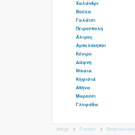
Χαλάνδρι
Βούλα
Γαλάτσι
Πετρούπολη
Άλιμος
Αμπελόκηποι
Κέντρο
Δάφνη
Νίκαια
Κηφισιά
Αθήνα
Μαρούσι
Γλυφάδα
doc.gr
Γιατροί
Ωτορινολαρυ
>
>