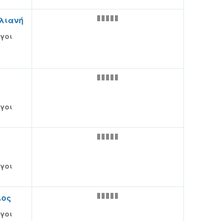
λιανή
γοι
γοι
γοι
ιος
γοι