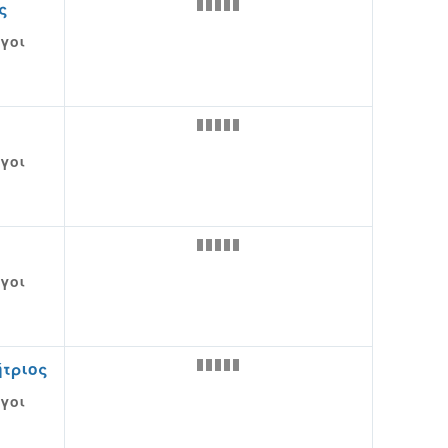
ς
γοι
γοι
γοι
τριος
γοι