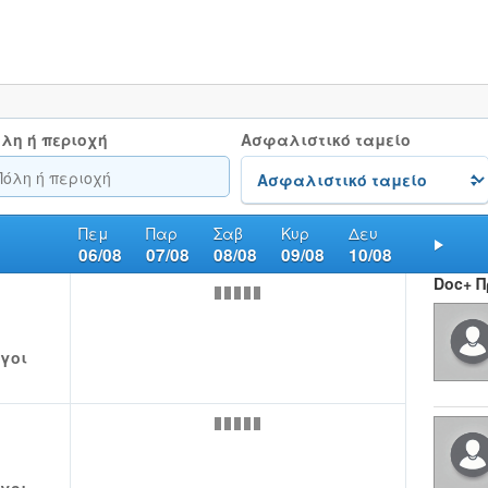
λη ή περιοχή
Ασφαλιστικό ταμείο
Πεμ
Παρ
Σαβ
Κυρ
Δευ
06/08
07/08
08/08
09/08
10/08
Nex
Doc+ 
γοι