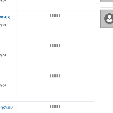
γοι
ώτης
γοι
γοι
γοι
ήστου