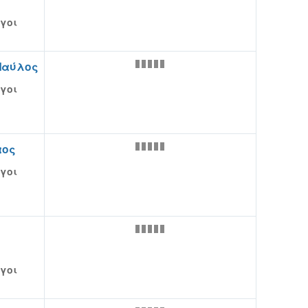
γοι
Παύλος
γοι
αος
γοι
γοι