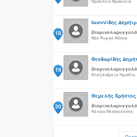
Ηράκλειο
Ηράκλειο
Ιωαννίδης Δημήτρ
18
Ωτορινολαρυγγολό
Νέο Ψυχικό
Αθήνα
Θεοδωρίδης Δημή
19
Ωτορινολαρυγγολό
Αλεξάνδρεια
Ημαθία
Θεμελής Χρήστος
20
Ωτορινολαρυγγολό
Κέντρο
Θεσσαλονίκη
‹ Προ