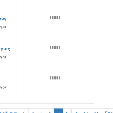
ιος
γοι
τριος
γοι
γοι
ηγούμενη
3
4
5
6
7
8
9
10
11
Επό