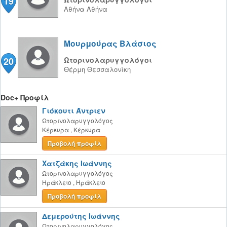
19
Αθήνα
Αθήνα
Μουρμούρας Βλάσιος
20
Ωτορινολαρυγγολόγοι
Θέρμη
Θεσσαλονίκη
Doc+ Προφίλ
Γιόκουτι Άντριεν
Ωτορινολαρυγγολόγος
Κέρκυρα
,
Κέρκυρα
Προβολή προφίλ
Χατζάκης Ιωάννης
Ωτορινολαρυγγολόγος
Ηράκλειο
,
Ηράκλειο
Προβολή προφίλ
Δεμερούτης Ιωάννης
Ωτορινολαρυγγολόγος