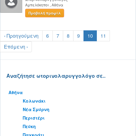
Αμπελόκηποι
,
Αθήνα
Προβολή προφίλ
‹ Προηγούμενη
6
7
8
9
10
11
Επόμενη ›
Αναζήτησε ωτορινολαρυγγολόγο σε..
Αθήνα
Κολωνάκι
Νέα Σμύρνη
Περιστέρι
Πεύκη
Παγκράτι