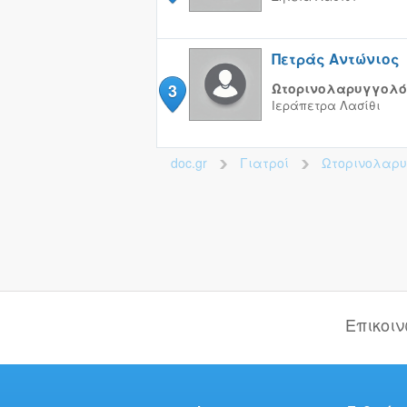
Πετράς Αντώνιος
3
Ωτορινολαρυγγολό
Ιεράπετρα
Λασίθι
doc.gr
Γιατροί
Ωτορινολαρ
>
>
Επικοι