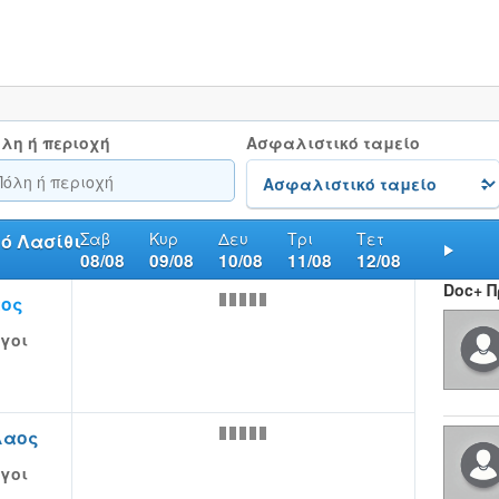
λη ή περιοχή
Ασφαλιστικό ταμείο
Σαβ
Κυρ
Δευ
Τρι
Τετ
ό Λασίθι
08/08
09/08
10/08
11/08
12/08
Nex
Doc+ 
αος
γοι
ι
λαος
γοι