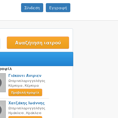
Σύνδεση
Εγγραφή
t
Προφίλ
Γιόκουτι Άντριεν
Ωτορινολαρυγγολόγος
Κέρκυρα
,
Κέρκυρα
Προβολή προφίλ
Χατζάκης Ιωάννης
Ωτορινολαρυγγολόγος
Ηράκλειο
,
Ηράκλειο