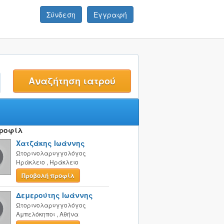
Σύνδεση
Εγγραφή
t
Προφίλ
Χατζάκης Ιωάννης
Ωτορινολαρυγγολόγος
Ηράκλειο
,
Ηράκλειο
Προβολή προφίλ
Δεμερούτης Ιωάννης
Ωτορινολαρυγγολόγος
Αμπελόκηποι
,
Αθήνα