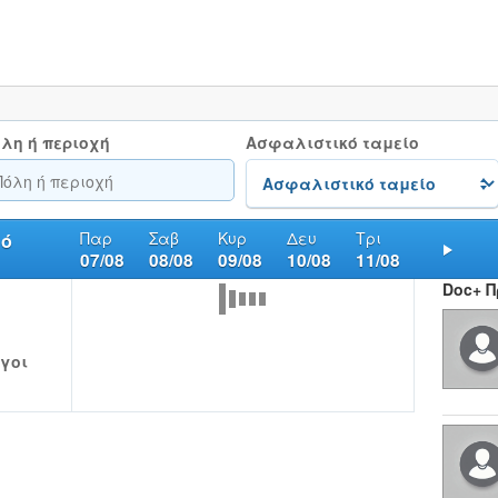
λη ή περιοχή
Ασφαλιστικό ταμείο
Παρ
Σαβ
Κυρ
Δευ
Τρι
μό
07/08
08/08
09/08
10/08
11/08
Nex
Doc+ 
γοι