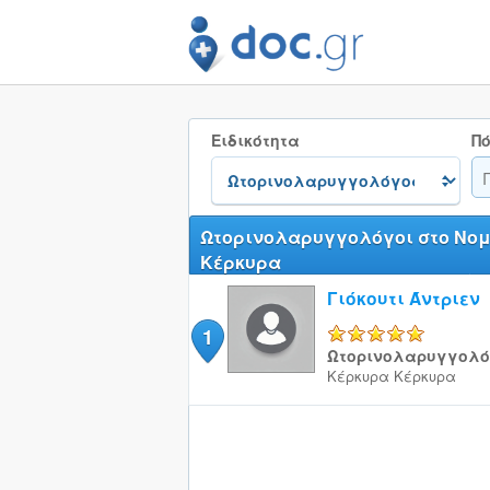
Ειδικότητα
Πό
Ωτορινολαρυγγολόγοι στο Νο
Κέρκυρα
Γιόκουτι Άντριεν
1
5/5
Ωτορινολαρυγγολό
Κέρκυρα
Κέρκυρα