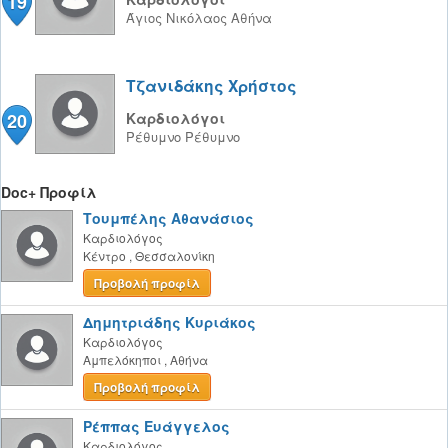
19
Άγιος Νικόλαος
Αθήνα
Τζανιδάκης Χρήστος
20
Καρδιολόγοι
Ρέθυμνο
Ρέθυμνο
Doc+ Προφίλ
Τουμπέλης Αθανάσιος
Καρδιολόγος
Κέντρο
,
Θεσσαλονίκη
Προβολή προφίλ
Δημητριάδης Κυριάκος
Καρδιολόγος
Αμπελόκηποι
,
Αθήνα
Προβολή προφίλ
Ρέππας Ευάγγελος
Καρδιολόγος