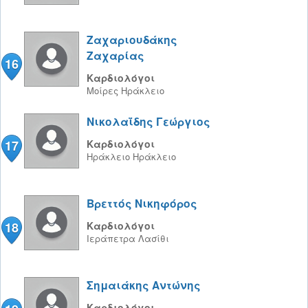
Ζαχαριουδάκης
Ζαχαρίας
16
Καρδιολόγοι
Μοίρες
Ηράκλειο
Νικολαΐδης Γεώργιος
17
Καρδιολόγοι
Ηράκλειο
Ηράκλειο
Βρεττός Νικηφόρος
18
Καρδιολόγοι
Ιεράπετρα
Λασίθι
Σημαιάκης Αντώνης
Καρδιολόγοι