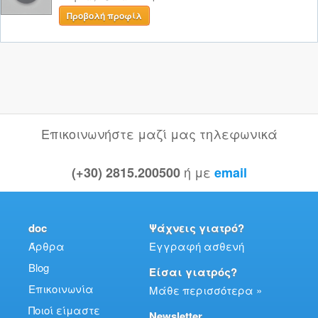
Προβολή προφίλ
Επικοινωνήστε μαζί μας τηλεφωνικά
ή με
(+30) 2815.200500
email
doc
Ψάχνεις γιατρό?
Άρθρα
Εγγραφή ασθενή
Blog
Είσαι γιατρός?
Επικοινωνία
Μάθε περισσότερα »
Ποιοί είμαστε
Newsletter