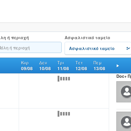
λη ή περιοχή
Ασφαλιστικό ταμείο
Κυρ
Δευ
Τρι
Τετ
Πεμ
09/08
10/08
11/08
12/08
13/08
Nex
Doc+ 