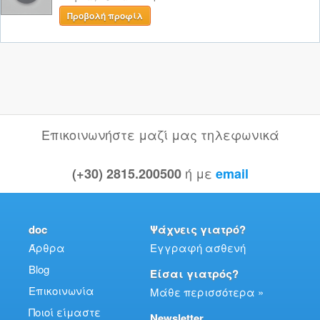
Προβολή προφίλ
Επικοινωνήστε μαζί μας τηλεφωνικά
ή με
(+30) 2815.200500
email
doc
Ψάχνεις γιατρό?
Άρθρα
Εγγραφή ασθενή
Blog
Είσαι γιατρός?
Επικοινωνία
Μάθε περισσότερα »
Ποιοί είμαστε
Newsletter