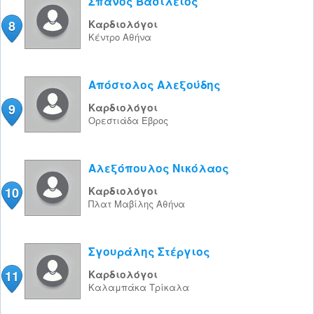
Σπανός Βασίλειος
8
Καρδιολόγοι
Κέντρο
Αθήνα
Απόστολος Αλεξούδης
9
Καρδιολόγοι
Ορεστιάδα
Έβρος
Αλεξόπουλος Νικόλαος
10
Καρδιολόγοι
Πλατ Μαβίλης
Αθήνα
Σγουράλης Στέργιος
11
Καρδιολόγοι
Καλαμπάκα
Τρίκαλα