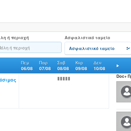
λη ή περιοχή
Ασφαλιστικό ταμείο
Πεμ
Παρ
Σαβ
Κυρ
Δευ
06/08
07/08
08/08
09/08
10/08
Nex
Doc+ 
άσιμος